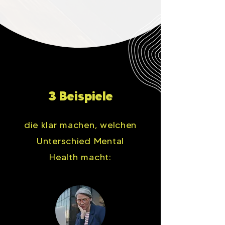
3 Beispiele
die klar machen, welchen
Unterschied Mental
Health macht: