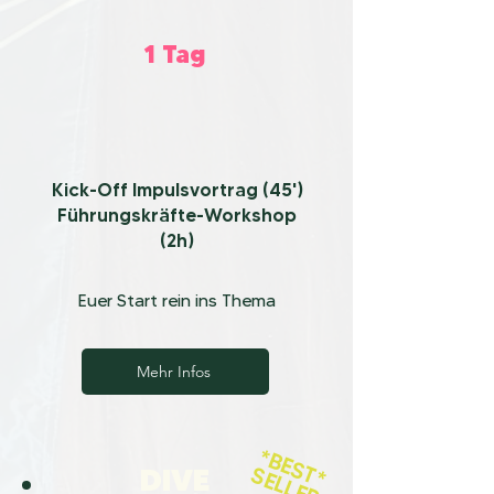
1 Tag
Kick-Off Impulsvortrag (45')
Führungskräfte-Workshop
(2h)
Euer Start rein ins Thema
Mehr Infos
*BEST*
DIVE
SELLER